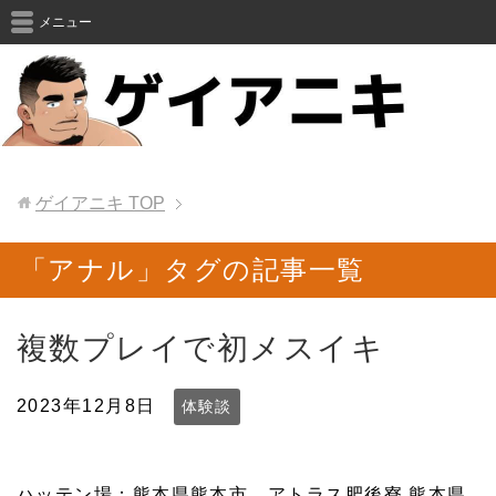
メニュー
ゲイアニキ
TOP
「アナル」タグの記事一覧
複数プレイで初メスイキ
2023年12月8日
体験談
ハッテン場：熊本県熊本市 アトラス肥後寮 熊本県